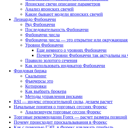
Японские свечи описание параметров
Анализ японских свечей
Какие бывают модели японских свечей
Леонардо Фибоначчи
Ряд Фибоначчи
Последовательность Фибоначчи
Фибоначчи числа
Фибоначчи числа — это открытие или окружающая 
Уровни Фибоначчи
Еще немного о уровнях Фибоначчи
Почему Уровни Фибоначчи так актуальны на
Правило золотого сечения
Как использовать индикатор Фибоначчи
Фондовая биржа
Скальпинг
Фьючерсы это
Котировки
Как выбрать брокера
Методы управления рисками
RSI — индекс относительной силы, делаем расчет
Начальные понятия о торговых сессиях Форекс
Анализируем торговые сессии Форекс
Торговые рекомендации Forex — расчет размера позиций
Почему происходит проскальзывания в Форекс
Как с помощью ГЭП, в Форекс извлекать прибыль