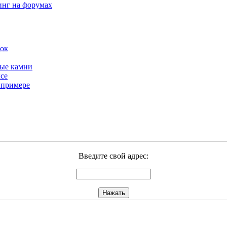
инг на форумах
бок
ные камни
се
 примере
Введите свой адрес: