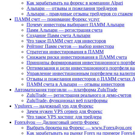
Как зарабатывать на форекс в компании Alpari
Альпари — отзывы и пожелания трейдеров
Альпари – правдивые отзывы трейдеров со стажем
ПАММ счет — понимание Форекс услуг
Почему инвесторы выбирают ПAMM Альпари
Памм Альпари — регистрация счета
Создание Памм счета Альпари
Что такое ПАММ счет для инвесторов
Рейтинг Памм счетов — выбор инвестора
Стратегии инвестирования в ПАММ
Снижаем риски инвестирования в ПАММ счета
Принципы формирования инвестиционного портфе
Оптимизация и цели инвестиционного портфеля н
Управление инвестиционным портфелем на валют
Отзывы и пожелания инвесторов о ПAMM счетах 
ПАММ счета в Альпари — отзывы инвесторов
Автоматизация торговли — платформа ZuluTrade
ZuluTrade — регистрация реального и демо-счетов
ZuluTrade- функционал веб платформы
Vpsforex — надежный vps для Форекс
Зачем нужен VPS сервер для Форекс
Что такое VPS хостинг для трейдера
Forex4you — Дилинговый центр Форекс
Выбрать брокера на Форекс — www.Forex4you.org
Как зарабатывать на рынке Forex на примере Forex