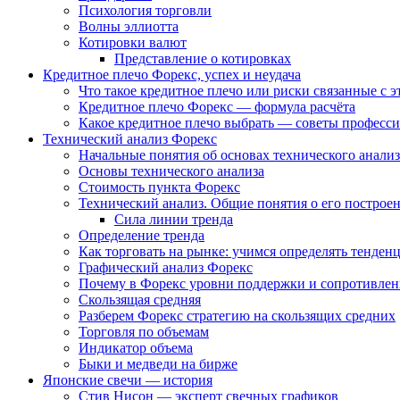
Психология торговли
Волны эллиотта
Котировки валют
Представление о котировках
Кредитное плечо Форекс, успех и неудача
Что такое кредитное плечо или риски связанные с 
Кредитное плечо Форекс — формула расчёта
Какое кредитное плечо выбрать — советы професс
Технический анализ Форекс
Начальные понятия об основах технического анализ
Основы технического анализа
Стоимость пункта Форекс
Технический анализ. Общие понятия о его построе
Сила линии тренда
Определение тренда
Как торговать на рынке: учимся определять тенден
Графический анализ Форекс
Почему в Форекс уровни поддержки и сопротивле
Скользящая средняя
Разберем Форекс стратегию на скользящих средних
Торговля по объемам
Индикатор объема
Быки и медведи на бирже
Японские свечи — история
Стив Нисон — эксперт свечных графиков