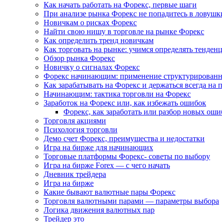
Как начать работать на Форекс, первые шаги
При анализе рынка Форекс не попадитесь в ловушк
Новичкам о рисках Форекс
Найти свою нишу в торговле на рынке Форекс
Как определить тренд новичкам
Как торговать на рынке: учимся определять тенден
Обзор рынка Форекс
Новичку о сигналах Форекс
Форекс начинающим: применение структурированн
Как зарабатывать на Форекс и держаться всегда на 
Начинающим: тактика торговли на Форекс
Заработок на Форекс или, как избежать ошибок
Форекс, как заработать или разбор новых оши
Торговля акциями
Психология торговли
Демо счет Форекс, преимущества и недостатки
Игра на бирже для начинающих
Торговые платформы Форекс- советы по выбору
Игра на бирже Forex — с чего начать
Дневник трейдера
Игра на бирже
Какие бывают валютные пары Форекс
Торговля валютными парами — параметры выбора
Логика движения валютных пар
Трейдер это