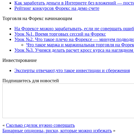
Как заработать деньги в Интернете без вложений — пост
Рейтинг конкурсов Форекс на демо счете
Торговля на Форекс начинающим
На Форексе можно зарабатывать, если не совершать оши
Урок №1. Время торговых сессий на Форекс
Урок №2. Что такое плечо на Форексе — минуем подвод
Что такое маржа и маржинальная торговля на Форек
Урок №3. Учимся делать расчет кросс курса на наглядном
Инвестирование
Эксперты отвечают,что такое инвестиции и сбережения
Подпишитесь для новостей
«
Сколько сделок нужно совершать
Бинарные опционы- риски, которые можно избежать
»