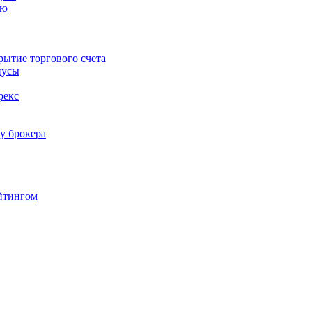
ию
ытие торгового счета
нусы
рекс
у брокера
йтингом