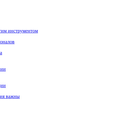
этим инструментом
ионалов
а
нии
ции
ния важны