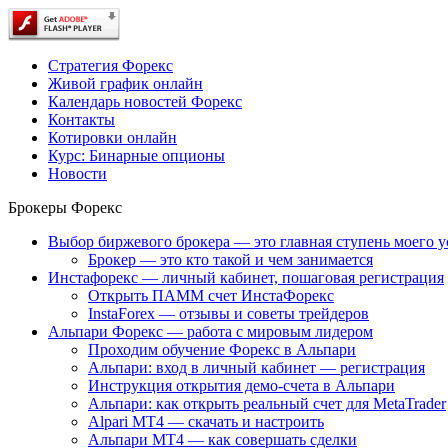
Стратегия Форекс
Живой график онлайн
Календарь новостей Форекс
Контакты
Котировки онлайн
Курс: Бинарные опционы
Новости
Брокеры Форекс
Выбор биржевого брокера — это главная ступень моего у
Брокер — это кто такой и чем занимается
Инстафорекс — личный кабинет, пошаговая регистрация
Открыть ПАММ счет ИнстаФорекс
InstaForex — отзывы и советы трейдеров
Альпари Форекс — работа с мировым лидером
Проходим обучение Форекс в Альпари
Альпари: вход в личный кабинет — регистрация
Инструкция открытия демо-счета в Альпари
Альпари: как открыть реальный счет для MetaTrader
Alpari MT4 — скачать и настроить
Альпари MT4 — как совершать сделки