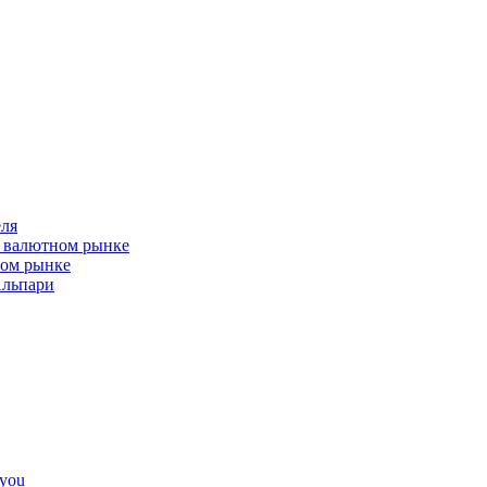
ля
а валютном рынке
ном рынке
Альпари
4you