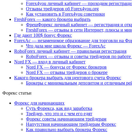
Forex4you личный кабинет — проходим регистрац
Отзывы трейдеров об Forex4you.org
Как установить в Forex4you советники
FreshForex — какого брокера выбрать
ФрешФорекс личный кабинет — регистрация и откр
FreshForex — отзывы в сети Интернет, плюсы и ми
Где дают 100$ бонус Форекс
ForexAc — незаменимое образование для торговли на Фо
Что дала мне школа Форекс — ForexAc
RoboForex личный кабинет — правильная регистрация
RoboForex — отзывы и советы трейдеров по работе 
Nord FX — вход в личный кабинет
Nord FX — бонусы от Форекс брокеров
Nord FX — отзывы трейдеров о брокере
Какого брокера выбрать для центового счета Форекс
Брокеры с минимальным депозитом и отличным ре
Форекс статьи
Форекс для начинающих
Суть Форекса, как вид заработка
Трейдер, что это и с чем его едят
Форекс советы начинающим трейдерам
Напутствия начинающим трейдерам Форекс
Как правильно выбрать брокера Форекс