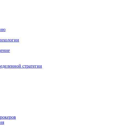
нию
сихологии
дение
ределенной стратегии
брокеров
ия