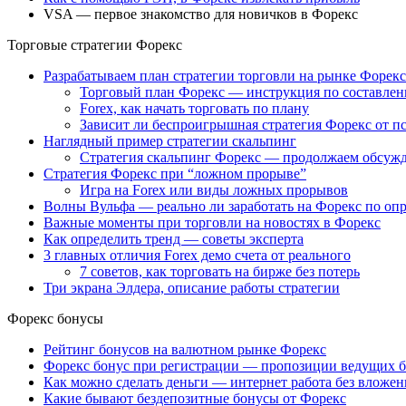
VSA — первое знакомство для новичков в Форекс
Торговые стратегии Форекс
Разрабатываем план стратегии торговли на рынке Форекс
Торговый план Форекс — инструкция по составле
Forex, как начать торговать по плану
Зависит ли беспроигрышная стратегия Форекс от п
Наглядный пример стратегии скальпинг
Стратегия скальпинг Форекс — продолжаем обсуж
Стратегия Форекс при “ложном прорыве”
Игра на Forex или виды ложных прорывов
Волны Вульфа — реально ли заработать на Форекс по оп
Важные моменты при торговли на новостях в Форекс
Как определить тренд — советы эксперта
3 главных отличия Forex демо счета от реального
7 советов, как торговать на бирже без потерь
Три экрана Элдера, описание работы стратегии
Форекс бонусы
Рейтинг бонусов на валютном рынке Форекс
Форекс бонус при регистрации — пропозиции ведущих 
Как можно сделать деньги — интернет работа без вложен
Какие бывают бездепозитные бонусы от Форекс