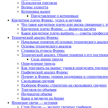
Психология торговли
Волны эллиотта
Котировки валют
Представление о котировках
Кредитное плечо Форекс, успех и неудача
Что такое кредитное плечо или риски связанные с 
Кредитное плечо Форекс — формула расчёта
Какое кредитное плечо выбрать — советы професс
Технический анализ Форекс
Начальные понятия об основах технического анализ
Основы технического анализа
Стоимость пункта Форекс
Технический анализ. Общие понятия о его построе
Сила линии тренда
Определение тренда
Как торговать на рынке: учимся определять тенден
Графический анализ Форекс
Почему в Форекс уровни поддержки и сопротивле
Скользящая средняя
Разберем Форекс стратегию на скользящих средних
Торговля по объемам
Индикатор объема
Быки и медведи на бирже
Японские свечи — история
Стив Нисон — эксперт свечных графиков