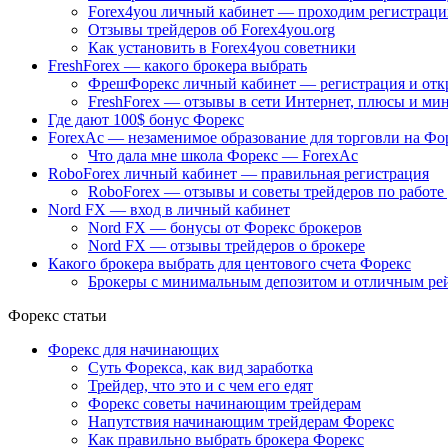
Forex4you личный кабинет — проходим регистрац
Отзывы трейдеров об Forex4you.org
Как установить в Forex4you советники
FreshForex — какого брокера выбрать
ФрешФорекс личный кабинет — регистрация и откр
FreshForex — отзывы в сети Интернет, плюсы и ми
Где дают 100$ бонус Форекс
ForexAc — незаменимое образование для торговли на Фо
Что дала мне школа Форекс — ForexAc
RoboForex личный кабинет — правильная регистрация
RoboForex — отзывы и советы трейдеров по работе 
Nord FX — вход в личный кабинет
Nord FX — бонусы от Форекс брокеров
Nord FX — отзывы трейдеров о брокере
Какого брокера выбрать для центового счета Форекс
Брокеры с минимальным депозитом и отличным ре
Форекс статьи
Форекс для начинающих
Суть Форекса, как вид заработка
Трейдер, что это и с чем его едят
Форекс советы начинающим трейдерам
Напутствия начинающим трейдерам Форекс
Как правильно выбрать брокера Форекс