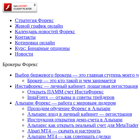
Стратегия Форекс
Живой график онлайн
Календарь новостей Форекс
Контакты
Котировки онлайн
Курс: Бинарные опционы
Новости
Брокеры Форекс
Выбор биржевого брокера — это главная ступень моего у
Брокер — это кто такой и чем занимается
Инстафорекс — личный кабинет, пошаговая регистрация
Открыть ПАММ счет ИнстаФорекс
InstaForex — отзывы и советы трейдеров
Альпари Форекс — работа с мировым лидером
Проходим обучение Форекс в Альпари
Альпари: вход в личный кабинет — регистрация
Инструкция открытия демо-счета в Альпари
Альпари: как открыть реальный счет для MetaTrader
Alpari MT4 — скачать и настроить
Альпари MT4 — как совершать сделки