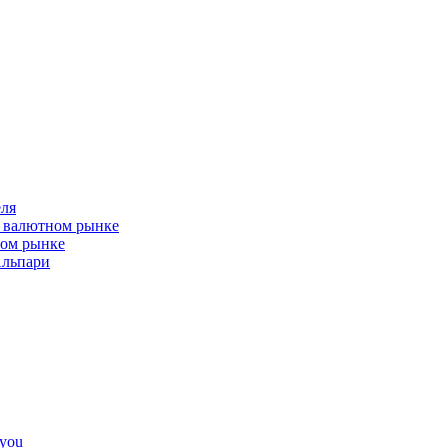
ля
а валютном рынке
ном рынке
Альпари
4you