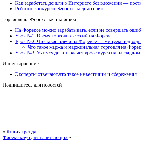
Как заработать деньги в Интернете без вложений — пост
Рейтинг конкурсов Форекс на демо счете
Торговля на Форекс начинающим
На Форексе можно зарабатывать, если не совершать оши
Урок №1. Время торговых сессий на Форекс
Урок №2. Что такое плечо на Форексе — минуем подвод
Что такое маржа и маржинальная торговля на Форек
Урок №3. Учимся делать расчет кросс курса на наглядном
Инвестирование
Эксперты отвечают,что такое инвестиции и сбережения
Подпишитесь для новостей
«
Линия тренда
Форекс клуб для начинающих
»