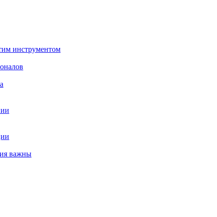
этим инструментом
ионалов
а
нии
ции
ния важны