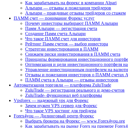
Как зарабатывать на форекс в компании Alpari
Альпари — отзывы и пожелания трейдеров
Альпари – правдивые отзывы трейдеров со стажем
ПАММ счет — понимание Форекс услуг
Почему инвесторы выбирают ПAMM Альпари
Памм Альпари — регистрация счета
Создание Памм счета Альпари
Что такое ПАММ счет для инвесторов
Рейтинг Памм счетов — выбор инвестора
Стратегии инвестирования в ПАММ
Снижаем риски инвестирования в ПАММ счета
Принципы формирования инвестиционного портфе
Оптимизация и цели инвестиционного портфеля н
Управление инвестиционным портфелем на валют
Отзывы и пожелания инвесторов о ПAMM счетах 
ПАММ счета в Альпари — отзывы инвесторов
Автоматизация торговли — платформа ZuluTrade
ZuluTrade — регистрация реального и демо-счетов
ZuluTrade- функционал веб платформы
Vpsforex — надежный vps для Форекс
Зачем нужен VPS сервер для Форекс
Что такое VPS хостинг для трейдера
Forex4you — Дилинговый центр Форекс
Выбрать брокера на Форекс — www.Forex4you.org
Как зарабатывать на рынке Forex на примере Forex