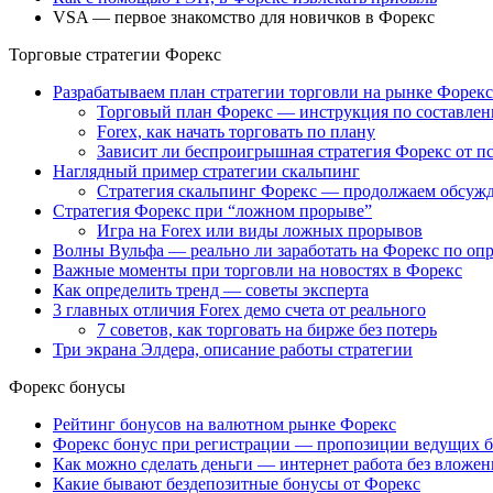
VSA — первое знакомство для новичков в Форекс
Торговые стратегии Форекс
Разрабатываем план стратегии торговли на рынке Форекс
Торговый план Форекс — инструкция по составле
Forex, как начать торговать по плану
Зависит ли беспроигрышная стратегия Форекс от п
Наглядный пример стратегии скальпинг
Стратегия скальпинг Форекс — продолжаем обсуж
Стратегия Форекс при “ложном прорыве”
Игра на Forex или виды ложных прорывов
Волны Вульфа — реально ли заработать на Форекс по оп
Важные моменты при торговли на новостях в Форекс
Как определить тренд — советы эксперта
3 главных отличия Forex демо счета от реального
7 советов, как торговать на бирже без потерь
Три экрана Элдера, описание работы стратегии
Форекс бонусы
Рейтинг бонусов на валютном рынке Форекс
Форекс бонус при регистрации — пропозиции ведущих 
Как можно сделать деньги — интернет работа без вложен
Какие бывают бездепозитные бонусы от Форекс