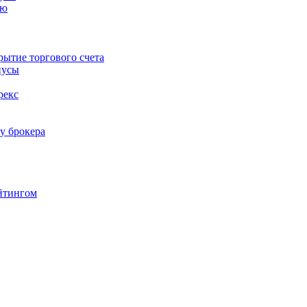
ию
ытие торгового счета
нусы
рекс
у брокера
йтингом