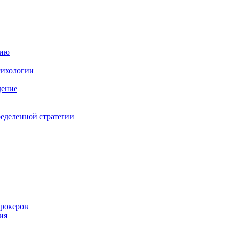
нию
сихологии
дение
ределенной стратегии
брокеров
ия