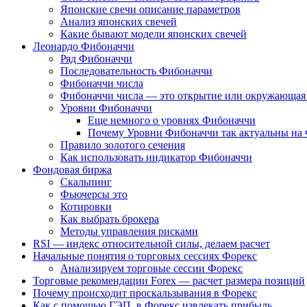
Японские свечи описание параметров
Анализ японских свечей
Какие бывают модели японских свечей
Леонардо Фибоначчи
Ряд Фибоначчи
Последовательность Фибоначчи
Фибоначчи числа
Фибоначчи числа — это открытие или окружающая 
Уровни Фибоначчи
Еще немного о уровнях Фибоначчи
Почему Уровни Фибоначчи так актуальны на
Правило золотого сечения
Как использовать индикатор Фибоначчи
Фондовая биржа
Скальпинг
Фьючерсы это
Котировки
Как выбрать брокера
Методы управления рисками
RSI — индекс относительной силы, делаем расчет
Начальные понятия о торговых сессиях Форекс
Анализируем торговые сессии Форекс
Торговые рекомендации Forex — расчет размера позиций
Почему происходит проскальзывания в Форекс
Как с помощью ГЭП, в Форекс извлекать прибыль