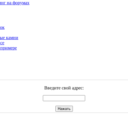
инг на форумах
бок
ные камни
се
 примере
Введите свой адрес: