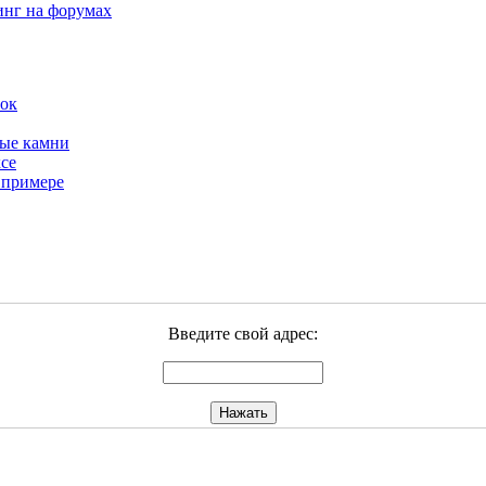
инг на форумах
бок
ные камни
се
 примере
Введите свой адрес: