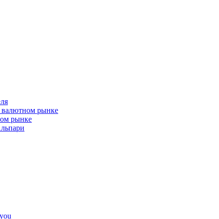
ля
а валютном рынке
ном рынке
Альпари
4you