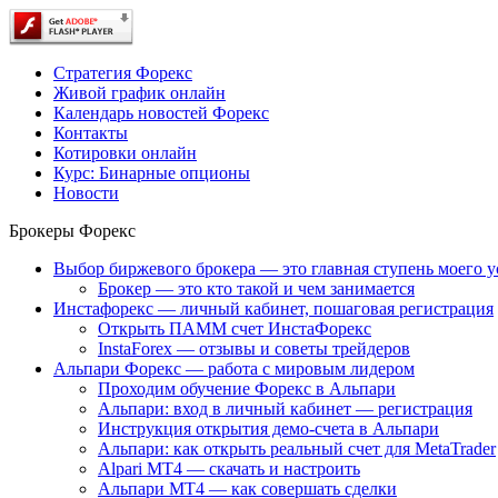
Стратегия Форекс
Живой график онлайн
Календарь новостей Форекс
Контакты
Котировки онлайн
Курс: Бинарные опционы
Новости
Брокеры Форекс
Выбор биржевого брокера — это главная ступень моего у
Брокер — это кто такой и чем занимается
Инстафорекс — личный кабинет, пошаговая регистрация
Открыть ПАММ счет ИнстаФорекс
InstaForex — отзывы и советы трейдеров
Альпари Форекс — работа с мировым лидером
Проходим обучение Форекс в Альпари
Альпари: вход в личный кабинет — регистрация
Инструкция открытия демо-счета в Альпари
Альпари: как открыть реальный счет для MetaTrader
Alpari MT4 — скачать и настроить
Альпари MT4 — как совершать сделки