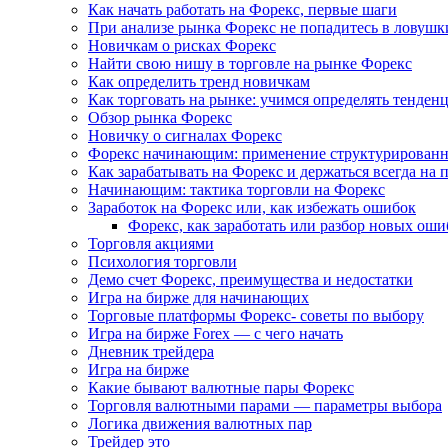
Как начать работать на Форекс, первые шаги
При анализе рынка Форекс не попадитесь в ловушк
Новичкам о рисках Форекс
Найти свою нишу в торговле на рынке Форекс
Как определить тренд новичкам
Как торговать на рынке: учимся определять тенден
Обзор рынка Форекс
Новичку о сигналах Форекс
Форекс начинающим: применение структурированн
Как зарабатывать на Форекс и держаться всегда на 
Начинающим: тактика торговли на Форекс
Заработок на Форекс или, как избежать ошибок
Форекс, как заработать или разбор новых оши
Торговля акциями
Психология торговли
Демо счет Форекс, преимущества и недостатки
Игра на бирже для начинающих
Торговые платформы Форекс- советы по выбору
Игра на бирже Forex — с чего начать
Дневник трейдера
Игра на бирже
Какие бывают валютные пары Форекс
Торговля валютными парами — параметры выбора
Логика движения валютных пар
Трейдер это