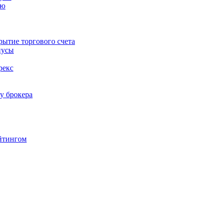
ию
ытие торгового счета
нусы
рекс
у брокера
йтингом