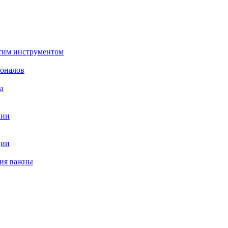
этим инструментом
ионалов
а
нии
ции
ния важны