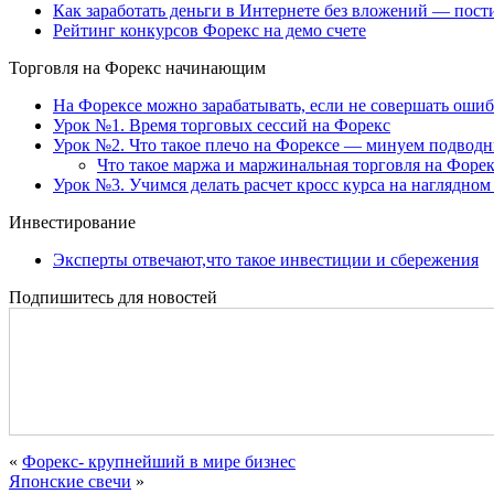
Как заработать деньги в Интернете без вложений — пост
Рейтинг конкурсов Форекс на демо счете
Торговля на Форекс начинающим
На Форексе можно зарабатывать, если не совершать оши
Урок №1. Время торговых сессий на Форекс
Урок №2. Что такое плечо на Форексе — минуем подвод
Что такое маржа и маржинальная торговля на Форек
Урок №3. Учимся делать расчет кросс курса на наглядном
Инвестирование
Эксперты отвечают,что такое инвестиции и сбережения
Подпишитесь для новостей
«
Форекс- крупнейший в мире бизнес
Японские свечи
»