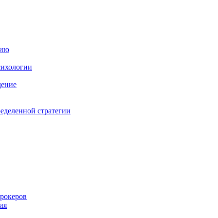
нию
сихологии
дение
ределенной стратегии
брокеров
ия