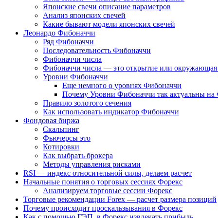
Японские свечи описание параметров
Анализ японских свечей
Какие бывают модели японских свечей
Леонардо Фибоначчи
Ряд Фибоначчи
Последовательность Фибоначчи
Фибоначчи числа
Фибоначчи числа — это открытие или окружающая 
Уровни Фибоначчи
Еще немного о уровнях Фибоначчи
Почему Уровни Фибоначчи так актуальны на
Правило золотого сечения
Как использовать индикатор Фибоначчи
Фондовая биржа
Скальпинг
Фьючерсы это
Котировки
Как выбрать брокера
Методы управления рисками
RSI — индекс относительной силы, делаем расчет
Начальные понятия о торговых сессиях Форекс
Анализируем торговые сессии Форекс
Торговые рекомендации Forex — расчет размера позиций
Почему происходит проскальзывания в Форекс
Как с помощью ГЭП, в Форекс извлекать прибыль