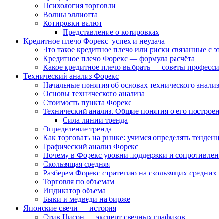
Психология торговли
Волны эллиотта
Котировки валют
Представление о котировках
Кредитное плечо Форекс, успех и неудача
Что такое кредитное плечо или риски связанные с 
Кредитное плечо Форекс — формула расчёта
Какое кредитное плечо выбрать — советы професс
Технический анализ Форекс
Начальные понятия об основах технического анализ
Основы технического анализа
Стоимость пункта Форекс
Технический анализ. Общие понятия о его построе
Сила линии тренда
Определение тренда
Как торговать на рынке: учимся определять тенден
Графический анализ Форекс
Почему в Форекс уровни поддержки и сопротивле
Скользящая средняя
Разберем Форекс стратегию на скользящих средних
Торговля по объемам
Индикатор объема
Быки и медведи на бирже
Японские свечи — история
Стив Нисон — эксперт свечных графиков