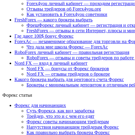
Forex4you личный кабинет — проходим регистрац
Отзывы трейдеров об Forex4you.org
Как установить в Forex4you советники
FreshForex — какого брокера выбрать
ФрешФорекс личный кабинет — регистрация и откр
FreshForex — отзывы в сети Интернет, плюсы и ми
Где дают 100$ бонус Форекс
ForexAc — незаменимое образование для торговли на Фо
Что дала мне школа Форекс — ForexAc
RoboForex личный кабинет — правильная регистрация
RoboForex — отзывы и советы трейдеров по работе 
Nord FX — вход в личный кабинет
Nord FX — бонусы от Форекс брокеров
Nord FX — отзывы трейдеров о брокере
Какого брокера выбрать для центового счета Форекс
Брокеры с минимальным депозитом и отличным ре
Форекс статьи
Форекс для начинающих
Суть Форекса, как вид заработка
Трейдер, что это и с чем его едят
Форекс советы начинающим трейдерам
Напутствия начинающим трейдерам Форекс
Как правильно выбрать брокера Форекс