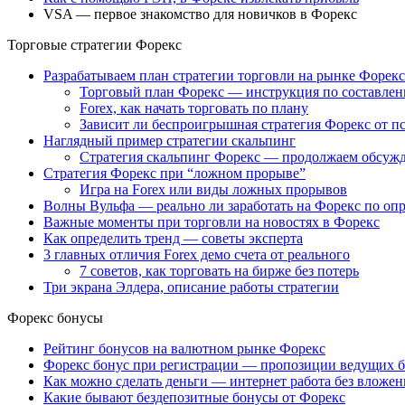
VSA — первое знакомство для новичков в Форекс
Торговые стратегии Форекс
Разрабатываем план стратегии торговли на рынке Форекс
Торговый план Форекс — инструкция по составле
Forex, как начать торговать по плану
Зависит ли беспроигрышная стратегия Форекс от п
Наглядный пример стратегии скальпинг
Стратегия скальпинг Форекс — продолжаем обсуж
Стратегия Форекс при “ложном прорыве”
Игра на Forex или виды ложных прорывов
Волны Вульфа — реально ли заработать на Форекс по оп
Важные моменты при торговли на новостях в Форекс
Как определить тренд — советы эксперта
3 главных отличия Forex демо счета от реального
7 советов, как торговать на бирже без потерь
Три экрана Элдера, описание работы стратегии
Форекс бонусы
Рейтинг бонусов на валютном рынке Форекс
Форекс бонус при регистрации — пропозиции ведущих 
Как можно сделать деньги — интернет работа без вложен
Какие бывают бездепозитные бонусы от Форекс